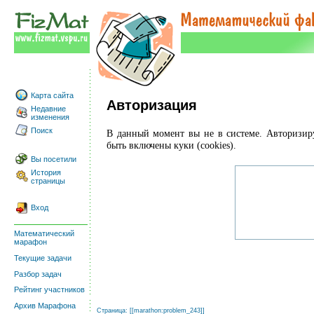
Карта сайта
Авторизация
Недавние
изменения
Поиск
В данный момент вы не в системе. Авторизи
быть включены куки (cookies).
Вы посетили
История
страницы
Вход
Математический
марафон
Текущие задачи
Разбор задач
Рейтинг участников
Архив Марафона
Страница: [[
marathon:problem_243
]]