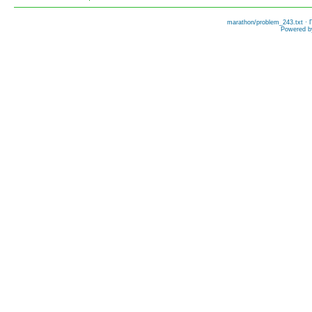
marathon/problem_243.txt
· 
Powered 