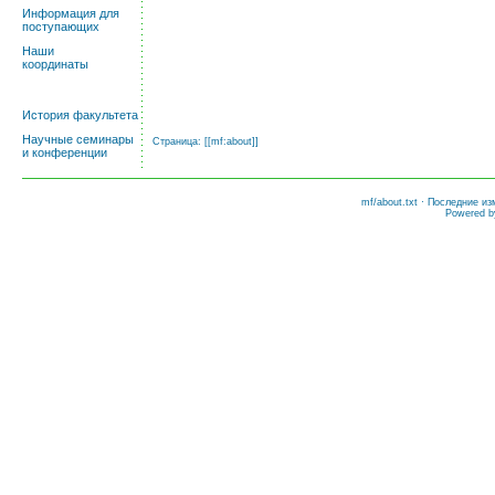
Информация для
поступающих
Наши
координаты
История факультета
Научные семинары
Страница: [[
mf:about
]]
и конференции
mf/about.txt
· Последние изм
Powered 