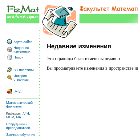
Карта сайта
Недавние изменения
Недавние
изменения
Поиск
Эти страницы были изменены недавно.
Вы просматриваете изменения в пространстве 
Вы посетили
История
страницы
Вход
Математический
факультет
Кафедры:
АГИ,
МПМ,
МА
Сотрудники и
преподаватели
Заочное обучение