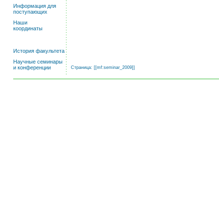
Информация для
поступающих
Наши
координаты
История факультета
Научные семинары
и конференции
Страница: [[
mf:seminar_2009
]]