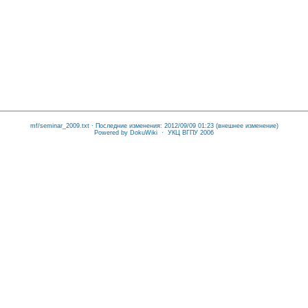
mf/seminar_2009.txt
· Последние изменения: 2012/09/09 01:23 (внешнее изменение)
Powered by
DokuWiki
· УКЦ ВГПУ 2006