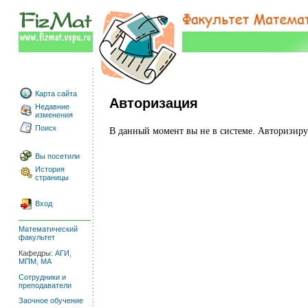
Карта сайта
Авторизация
Недавние
изменения
Поиск
В данный момент вы не в системе. Авторизи
Вы посетили
История
страницы
Вход
Математический
факультет
Кафедры:
АГИ,
МПМ,
МА
Сотрудники и
преподаватели
Заочное обучение