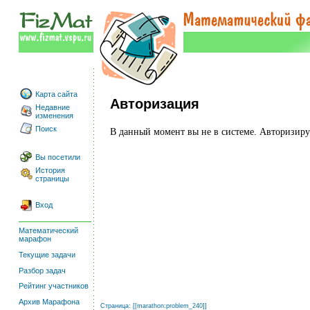
Карта сайта
Авторизация
Недавние
изменения
Поиск
В данный момент вы не в системе. Авторизи
Вы посетили
История
страницы
Вход
Математический
марафон
Текущие задачи
Разбор задач
Рейтинг участников
Архив Марафона
Страница: [[
marathon:problem_240
]]