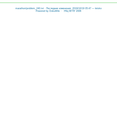
marathon/problem_240.txt
· Последние изменения: 2019/10/19 05:47 —
letsko
Powered by
DokuWiki
· УКЦ ВГПУ 2006