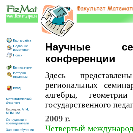
Карта сайта
Научные с
Недавние
изменения
конференции
Поиск
Вы посетили
Здесь представле
История
страницы
региональных семина
Вход
алгебры, геометри
Математический
государственного педа
факультет
Кафедры:
АГИ,
МПМ,
МА
2009 г.
Сотрудники и
преподаватели
Четвертый международ
Заочное обучение