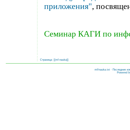
приложения"
, посвяще
Семинар КАГИ по инф
Страница: [[
mf:nauka
]]
mf/nauka.txt
· Последние из
Powered 