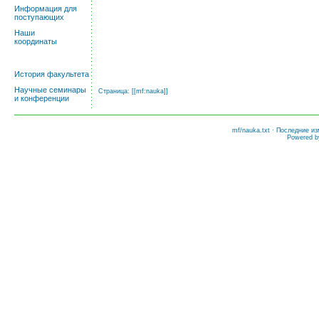
Информация для
поступающих
Наши
координаты
История факультета
Научные семинары
Страница: [[
mf:nauka
]]
и конференции
mf/nauka.txt
· Последние из
Powered 