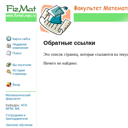
Карта сайта
Обратные ссылки
Недавние
изменения
Поиск
Это список страниц, которые ссылаются на тек
Ничего не найдено.
Вы посетили
История
страницы
Вход
Математический
факультет
Кафедры:
АГИ,
МПМ,
МА
Сотрудники и
преподаватели
Заочное обучение