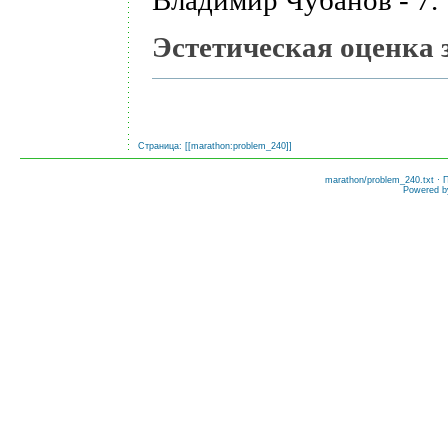
Эстетическая оценка з
Страница: [[
marathon:problem_240
]]
marathon/problem_240.txt
· 
Powered 