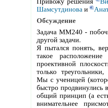
Привожу решения
Ви
Шамсутдинова
и
Анат
Обсуждение
Задача ММ240 - побоч
другой задачи.
Я пытался понять, ве
такое расположени
проективной плоскост
только треугольники,
Мы с ученицей (котор
быстро продвинулись в
общий принцип (а есть
внимательнее присмо