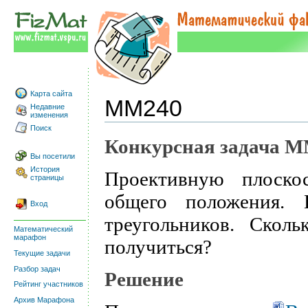
Карта сайта
ММ240
Недавние
изменения
Поиск
Конкурсная задача 
Вы посетили
История
Проективную плоско
страницы
общего положения. 
Вход
треугольников. Скол
Математический
марафон
получиться?
Текущие задачи
Разбор задач
Решение
Рейтинг участников
Архив Марафона